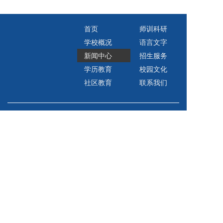
首页
师训科研
学校概况
语言文字
新闻中心
招生服务
学历教育
校园文化
社区教育
联系我们
宜宾开放大学
地址：四川省宜宾市叙州区南岸街道利民路15号
电话：0831-2222502（党政办）
0831-2222506（招生服务热线）