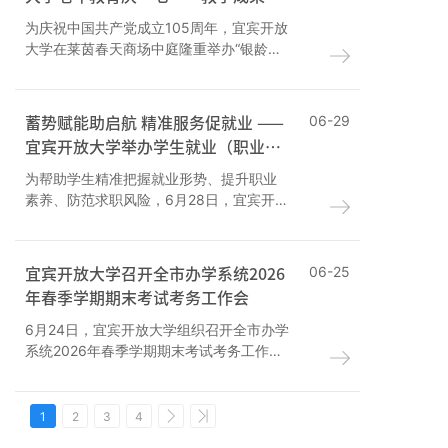
演华美启幕
为庆祝中国共产党成立105周年，宜宾开放
大学在莱茵春天商场中庭隆重举办“银龄颂
党恩·奋进新征程”2026春季老年教育教学
成果展演。
蓄势赋能助启航 精准服务促就业 ——
06-29
宜宾开放大学举办学生就业（职业技
能提升）专题培训会
为帮助学生精准把握就业形势、提升职业
素养、防范求职风险，6月28日，宜宾开放
大学举办《蓄势与启航——开放大学学生
的职业转型与就业突围》专题培训会。
宜宾开放大学召开全市办学系统2026
06-25
年春季学期期末考试考务工作会
6月24日，宜宾开放大学组织召开全市办学
系统2026年春季学期期末考试考务工作
会。会议由党委书记、校长姜波主持。
1
2
3
4